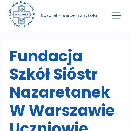
Przejdź
do
Nazaret - więcej niż szkoła
treści
Fundacja
Szkół Sióstr
Nazaretanek
W Warszawie
Uczniowie