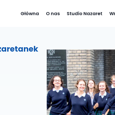
Główna
O nas
Studio Nazaret
Wn
azaretanek