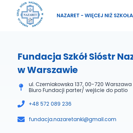
Przejdź
do
NAZARET - WIĘCEJ NIŻ SZKOŁA
treści
Fundacja Szkół Sióstr N
w Warszawie
ul. Czerniakowska 137, 00-720 Warszawa
Biuro Fundacji parter/ wejście do patio
+48 572 089 236
fundacja.nazaretanki@gmail.com