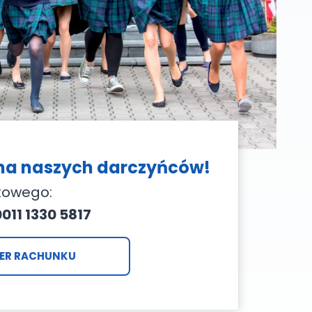
ona naszych darczyńców!
kowego:
0011 1330 5817
ER RACHUNKU