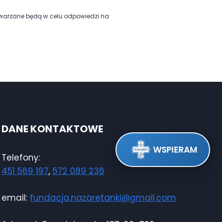
twarzane będą w celu odpowiedzi na
DANE KONTAKTOWE
WSPIERAM
Telefony:
451 569 197
,
572 089 236
email:
fundacja.nazaretanki@gmail.com