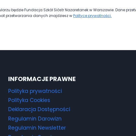
rzu będzie Fundacja Szkół Sióstr Nazaretanek w Warszawie. Dane prze
at przetwarzania danych znajdziesz w
Polityce prywatności.
INFORMACJE PRAWNE
Polityka prywatności
Polityka Cookies
Deklaracja Dostępności
Regulamin Darowizn
Regulamin Newsletter