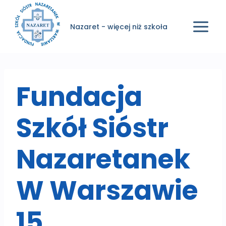
Przejdź
do
Nazaret - więcej niż szkoła
treści
Fundacja
Szkół Sióstr
Nazaretanek
W Warszawie
15