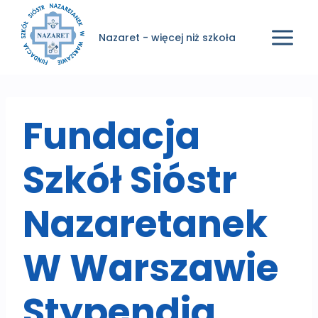
Przejdź
do
Nazaret - więcej niż szkoła
treści
Fundacja
Szkół Sióstr
Nazaretanek
W Warszawie
Stypendia