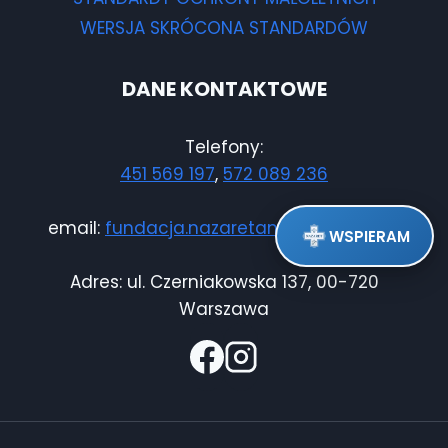
WERSJA SKRÓCONA STANDARDÓW
DANE KONTAKTOWE
Telefony:
451 569 197
,
572 089 236
email:
fundacja.nazaretanki@gmail.com
WSPIERAM
Adres: ul. Czerniakowska 137, 00-720
Warszawa